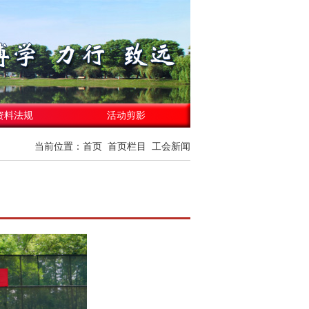
资料法规
活动剪影
当前位置：
首页
首页栏目
工会新闻